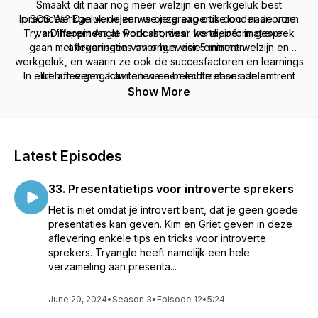
Smaakt dit naar nog meer welzijn en werkgeluk best
In SOS Werkgeluk delen we onze expertise onder de vorm
practices? Dan verwijzen we je graag ook door naar onze
Try a Different Angle Podcast, waar we dieper in gesprek
van 'happiness at work shorties': korte, informatieve
gaan met organisaties over hun visie omtrent welzijn en
afleveringen van ongeveer 5 minuten.
werkgeluk, en waarin ze ook de succesfactoren en learnings
In elke aflevering kaarten we een echte case aan omtrent
uit hun eigen activiteiten en beleid met ons delen.
een specifieke uitdaging op de werkvloer. Griet Deca en Kim
Show More
Hilgert geven hun kijk, onderzoeken best practices, en
geven praktische tips en concrete oplossingen.
Heb jij een vraag of probleem waar je hulp mee kan
Latest Episodes
gebruiken? Vertel er ons alles over via info@tryangle.be en
wij doen ons best om ze (anoniem) te beantwoorden.
33. Presentatietips voor introverte sprekers
Het is niet omdat je introvert bent, dat je geen goede
presentaties kan geven. Kim en Griet geven in deze
aflevering enkele tips en tricks voor introverte
sprekers. Tryangle heeft namelijk een hele
verzameling aan presenta...
June 20, 2024
•
Season 3
•
Episode 12
•
5:24