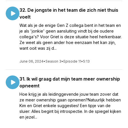
32. De jongste in het team die zich niet thuis
voelt
Wat als je de enige Gen Z collega bent in het team en
je als 'jonkie' geen aansluiting vindt bij de oudere
collega's? Voor Griet is deze situatie heel herkenbaar.
Ze weet als geen ander hoe eenzaam het kan zijn,
want ooit was zij d...
June 06, 2024
•
Season 3
•
Episode 11
•
5:13
31. Ik wil graag dat mijn team meer ownership
opneemt
Hoe krijg je als leidinggevende jouw team zover dat
ze meer ownership gaan opnemen?Natuurlijk hebben
Kim en Griet enkele suggesties! Een tipje van de
sluier: Alles begint bij introspectie. In de spiegel kijken
en jezel...