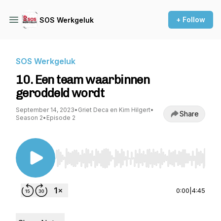
+ Follow
SOS Werkgeluk
SOS Werkgeluk
10. Een team waarbinnen
geroddeld wordt
September 14, 2023
•
Griet Deca en Kim Hilgert
•
Share
Season 2
•
Episode 2
Use Left/Right to seek, Home/End to jump to st
0:00
|
4:45